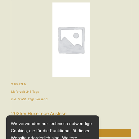
9.60 €/Ltr.
Lieferzeit 3-5 Tage
inkl. MwSt. zzgl. Versand
2025er Huxelrebe Auslese
7,20
€
Wir verwenden nur technisch notwendige
Cookies, die für die Funktionalität dieser
zum Produkt ...
Website erforderlich sind. Weitere