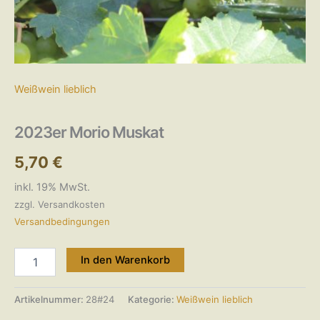
Weißwein lieblich
2023er Morio Muskat
5,70
€
inkl. 19% MwSt.
zzgl. Versandkosten
Versandbedingungen
2023er
In den Warenkorb
Morio
Muskat
Menge
Artikelnummer:
28#24
Kategorie:
Weißwein lieblich